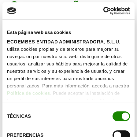
«Con pequeñas
acciones hacemos
grandes cambios»
Esta página web usa cookies
ECOEMBES ENTIDAD ADMINISTRADORA, S.L.U.
utiliza cookies propias y de terceros para mejorar su
En un nuevo episodio de nuestra
navegación por nuestro sitio web, distinguirle de otros
serie ¿Cómo le contarías a un niño
usuarios, analizar sus hábitos para mejorar la calidad de
de primaria…? hablamos con la
nuestros servicios y su experiencia de usuario, y crear
oceanógrafa y meteoróloga
un perfil de sus intereses para mostrarle anuncios
Mercedes Martín, que nos explica la
personalizados. Para más información, acceda a nuestra
relación entre medioambiente y
Política de cookies
. Puede aceptar la instalación de
salud, y nos anima a observar
todas las cookies haciendo clic en el botón “Aceptar
nuestro alrededor para descubrir
cookies”, configurar tus preferencias haciendo clic en el
Selección
las huellas del cambio climático.
botón “Configurar cookies”, o rechazar su instalación,
TÉCNICAS
de
haciendo clic en el botón “Rechazar cookies”.
consentimiento
PREFERENCIAS