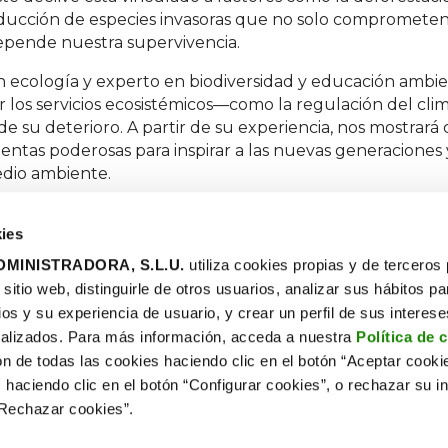
oducción de especies invasoras que no solo comprometen 
depende nuestra supervivencia.
n ecología y experto en biodiversidad y educación ambient
ar los servicios ecosistémicos—como la regulación del clim
de su deterioro. A partir de su experiencia, nos mostrar
ntas poderosas para inspirar a las nuevas generaciones 
edio ambiente.
ies
MINISTRADORA, S.L.U.
utiliza cookies propias y de terceros
itio web, distinguirle de otros usuarios, analizar sus hábitos pa
ios y su experiencia de usuario, y crear un perfil de sus interes
s Naturaliza
Blog
alizados. Para más información, acceda a nuestra
Política de 
sos
Diálogos
ón de todas las cookies haciendo clic en el botón “Aceptar cooki
e circular
educativos
 haciendo clic en el botón “Configurar cookies”, o rechazar su in
iencias
Contacto
“Rechazar cookies”.
ntes
Apúntate