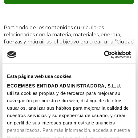
Partiendo de los contenidos curriculares
relacionados con la materia, materiales, energía,
fuerzas y máquinas, el objetivo era crear una “Ciudad
Verde” para mejorar los pueblos. Estos contenidos
curriculares se han trabajo en su conjunto, tanto en
las sesiones de aula como en las clases al exterior.
Para desarrollar este proyecto Inés ha tomado como
Esta página web usa cookies
referencia algunos de los recursos que le ofrece
ECOEMBES ENTIDAD ADMINISTRADORA, S.L.U.
Naturaliza: algunas actividades de los proyectos
utiliza cookies propias y de terceros para mejorar su
trimestrales
Movilidad sostenible
y
La
navegación por nuestro sitio web, distinguirle de otros
sostenibilidad de los materiales
y otras dinámicas
usuarios, analizar sus hábitos para mejorar la calidad de
de clases fuera del aula como
Por el camino me
nuestros servicios y su experiencia de usuario, y crear
entretengo
y
¡Qué máquina de bicicleta!
La
un perfil de sus intereses para mostrarle anuncios
variedad de propuestas le han sido de utilidad ya
personalizados. Para más información, acceda a nuestra
que estaban relacionadas con los contenidos que
Política de cookies
. Puede aceptar la instalación de