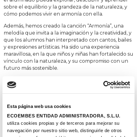
sobre el equilibrio y la grandeza de la naturaleza, y
cómo podemos vivir en armonía con ella.
Además, hemos creado la canción “Armonía”, una
melodía que invita a la imaginación y la creatividad, y
que los alumnos han interpretado con cantos, bailes
y expresiones artísticas. Ha sido una experiencia
maravillosa, en la que niños y niñas han fortalecido su
vínculo con la naturaleza, y su compromiso con un
futuro más sostenible.
Como reconocimiento a la participación de los
centros educativos, hemos sorteado dos lotes de
materiales educativos para seguir trabajando la
sostenibilidad y la conciencia ambiental en las aulas.
Esta página web usa cookies
Los afortunados han sido el
CEIP San Juan de la
ECOEMBES ENTIDAD ADMINISTRADORA, S.L.U.
Cruz
, de Baeza, y el
Colegio María Virgen
, de
utiliza cookies propias y de terceros para mejorar su
Madrid. Ambos centros han realizado las actividades
navegación por nuestro sitio web, distinguirle de otros
de la Semana Redonda con entusiasmo y dedicación,