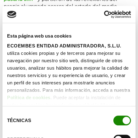
propio alumnado acerca del estado del medio
ambiente y las principales consecuencias de las
problemáticas ambientales que afectan a nuestro
planeta.
Esta página web usa cookies
Además, han adaptado a cada curso diferentes
ECOEMBES ENTIDAD ADMINISTRADORA, S.L.U.
recursos Naturaliza como la clase fuera del aula
utiliza cookies propias y de terceros para mejorar su
‘Siento, luego exploro’
en la que, a través de la
navegación por nuestro sitio web, distinguirle de otros
interacción con el espacio, el alumnado ha podido
conectar con el entorno a través de los sentidos y
usuarios, analizar sus hábitos para mejorar la calidad de
descubrir los beneficios y las curiosidades que nos
nuestros servicios y su experiencia de usuario, y crear
ofrece la naturaleza.
un perfil de sus intereses para mostrarle anuncios
personalizados. Para más información, acceda a nuestra
Política de cookies
. Puede aceptar la instalación de
todas las cookies haciendo clic en el botón “Aceptar
cookies”, configurar tus preferencias haciendo clic en el
Selección
botón “Configurar cookies”, o rechazar su instalación,
TÉCNICAS
de
haciendo clic en el botón “Rechazar cookies”.
consentimiento