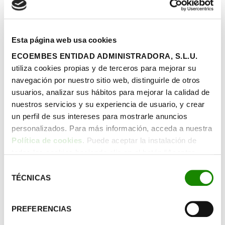
en una charca y les ha ayudado a comprender la
importancia del equilibrio natural y cómo las
acciones humanas influyen en él.
Esta página web usa cookies
ECOEMBES ENTIDAD ADMINISTRADORA, S.L.U.
utiliza cookies propias y de terceros para mejorar su
navegación por nuestro sitio web, distinguirle de otros
usuarios, analizar sus hábitos para mejorar la calidad de
nuestros servicios y su experiencia de usuario, y crear
un perfil de sus intereses para mostrarle anuncios
personalizados. Para más información, acceda a nuestra
Política de cookies
. Puede aceptar la instalación de
todas las cookies haciendo clic en el botón “Aceptar
cookies”, configurar tus preferencias haciendo clic en el
Selección
La creatividad ha sido otro eje del aprendizaje. A
botón “Configurar cookies”, o rechazar su instalación,
TÉCNICAS
de
partir de la propuesta de
actividades de la VI
haciendo clic en el botón “Rechazar cookies”.
Semana Redonda de la Educación Ambiental
,
consentimiento
centrada este año en la economía circular, han
PREFERENCIAS
construido instrumentos musicales con materiales