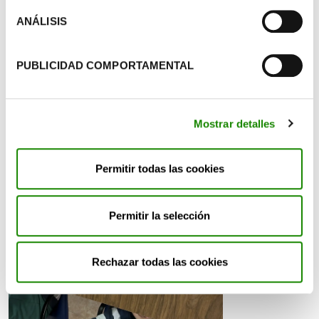
reutilizados, demostrando que dar una segunda vida
a los residuos también puede ser una experiencia
ANÁLISIS
lúdica y hasta musical.
PUBLICIDAD COMPORTAMENTAL
Mostrar detalles
Permitir todas las cookies
Permitir la selección
Rechazar todas las cookies