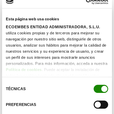
Entrevista a Francesco Tonucci
Esta página web usa cookies
«Si los niños no viven la
ECOEMBES ENTIDAD ADMINISTRADORA, S.L.U.
experiencia del descubrimiento y
utiliza cookies propias y de terceros para mejorar su
la aventura, tampoco conocen la
navegación por nuestro sitio web, distinguirle de otros
naturaleza»
usuarios, analizar sus hábitos para mejorar la calidad de
nuestros servicios y su experiencia de usuario, y crear
un perfil de sus intereses para mostrarle anuncios
personalizados. Para más información, acceda a nuestra
Política de cookies
. Puede aceptar la instalación de
todas las cookies haciendo clic en el botón “Aceptar
cookies”, configurar tus preferencias haciendo clic en el
Selección
Luis González
botón “Configurar cookies”, o rechazar su instalación,
TÉCNICAS
de
¿Cómo dar un enfoque ecosocial
haciendo clic en el botón “Rechazar cookies”.
consentimiento
a la educación?
PREFERENCIAS